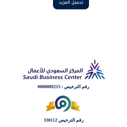
تحميل المزيد
رقم الترخيص : 0000089215
رقم الترخيص 330112