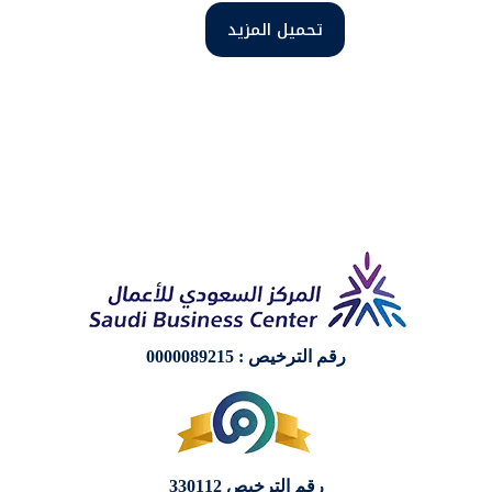
تحميل المزيد
رقم الترخيص : 0000089215
رقم الترخيص 330112