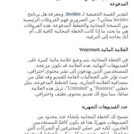
المدفوعة
لتقدير القيمة الحقيقية لـ
Invideo
، ومعرفة هل برنامج
Invideo مجاني؟. من الضروري فهم الفروقات الرئيسية
بين النسخة المجانية والخطط المدفوعة. هذه الفروقات
هي ما يحدد ما إذا كانت الخطة المجانية كافية لك، أم
أنك بحاجة إلى الترقية.
العلامة المائية Watermark
في الخطة المجانية، يتم وضع علامة مائية كبيرة على
الفيديوهات النهائية. هذه العلامة قد تكون مزعجة
للمستخدمين الذين يهدفون إلى نشر محتوى احترافي،
حيث تؤثر على الجماليات العامة للفيديو وقد تقلل من
مصداقية العلامة التجارية. بينما الخطط المدفوعة، مثل
خطتي “Business” و “Unlimited”، تزيل هذه العلامة
تمامًا، مما يتيح لك تقديم محتوى نظيف واحترافي.
عدد الفيديوهات الشهرية
تسمح لك الخطة المجانية بإنشاء عدد محدود من
الفيديوهات شهريًا. هذا قد يكون كافيًا للمستخدمين
العاديين، لكنه غير عملي للمحترفين أو الشركات التي
تحتاج إلى إنتاج محتوى بشكل متكرر. الخطط المدفوعة