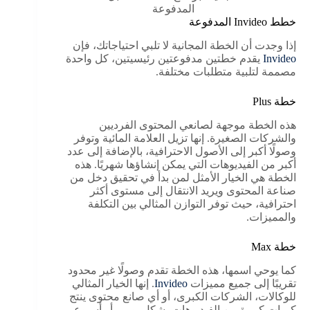
المدفوعة
خطط Invideo المدفوعة
إذا وجدت أن الخطة المجانية لا تلبي احتياجاتك، فإن
Invideo
يقدم خطتين مدفوعتين رئيسيتين، كل واحدة
مصممة لتلبية متطلبات مختلفة.
خطة Plus
هذه الخطة موجهة لصانعي المحتوى الفرديين
والشركات الصغيرة. إنها تزيل العلامة المائية وتوفر
وصولًا أكبر إلى الأصول الاحترافية، بالإضافة إلى عدد
أكبر من الفيديوهات التي يمكن إنشاؤها شهريًا. هذه
الخطة هي الخيار الأمثل لمن بدأ في تحقيق دخل من
صناعة المحتوى ويريد الانتقال إلى مستوى أكثر
احترافية، حيث توفر التوازن المثالي بين التكلفة
والمميزات.
خطة Max
كما يوحي اسمها، هذه الخطة تقدم وصولًا غير محدود
تقريبًا إلى جميع مميزات
Invideo
. إنها الخيار المثالي
للوكالات، الشركات الكبرى، أو أي صانع محتوى ينتج
كميات كبيرة من الفيديوهات بشكل يومي أو أسبوعي.