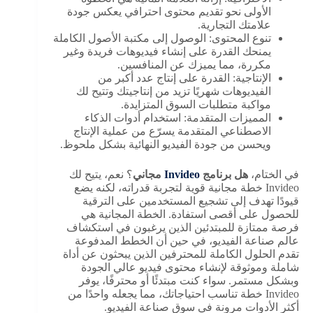
الأولى نحو تقديم محتوى احترافي يعكس جودة
علامتك التجارية.
تنوع المحتوى: الوصول إلى مكتبة الأصول الكاملة
يمنحك القدرة على إنشاء فيديوهات فريدة وغير
مكررة، مما يميزك عن المنافسين.
الإنتاجية: القدرة على إنتاج عدد أكبر من
الفيديوهات شهريًا تزيد من إنتاجيتك وتتيح لك
مواكبة متطلبات السوق المتزايدة.
المميزات المتقدمة: استخدام أدوات الذكاء
الاصطناعي المتقدمة يسرّع من عملية الإنتاج
ويحسن من جودة الفيديو النهائية بشكل ملحوظ.
في الختام،
هل برنامج
Invideo
مجاني
؟ نعم، يتيح لك
Invideo خطة مجانية قوية لتجربة قدراته، لكنه يضع
قيودًا تهدف إلى تشجيع المستخدمين على الترقية
للحصول على أقصى استفادة. الخطة المجانية هي
فرصة ممتازة للمبتدئين الذين يرغبون في استكشاف
عالم صناعة الفيديو، في حين أن الخطط المدفوعة
تقدم الحلول الكاملة للمحترفين الذين يبحثون عن أداة
شاملة وموثوقة لإنشاء محتوى فيديو عالي الجودة
وبشكل مستمر. سواء كنت مبتدئًا أو محترفًا، يوفر
Invideo خطة تناسب احتياجاتك، مما يجعله واحدًا من
أكثر الأدوات مرونة في سوق صناعة الفيديو.