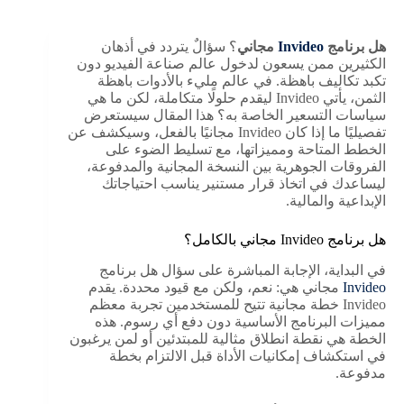
هل برنامج
Invideo
مجاني
؟ سؤالٌ يتردد في أذهان
الكثيرين ممن يسعون لدخول عالم صناعة الفيديو دون
تكبد تكاليف باهظة. في عالم مليء بالأدوات باهظة
الثمن، يأتي Invideo ليقدم حلولًا متكاملة، لكن ما هي
سياسات التسعير الخاصة به؟ هذا المقال سيستعرض
تفصيليًا ما إذا كان Invideo مجانيًا بالفعل، وسيكشف عن
الخطط المتاحة ومميزاتها، مع تسليط الضوء على
الفروقات الجوهرية بين النسخة المجانية والمدفوعة،
ليساعدك في اتخاذ قرار مستنير يناسب احتياجاتك
الإبداعية والمالية.
هل برنامج Invideo مجاني بالكامل؟
في البداية، الإجابة المباشرة على سؤال هل برنامج
Invideo
مجاني هي: نعم، ولكن مع قيود محددة. يقدم
Invideo خطة مجانية تتيح للمستخدمين تجربة معظم
مميزات البرنامج الأساسية دون دفع أي رسوم. هذه
الخطة هي نقطة انطلاق مثالية للمبتدئين أو لمن يرغبون
في استكشاف إمكانيات الأداة قبل الالتزام بخطة
مدفوعة.