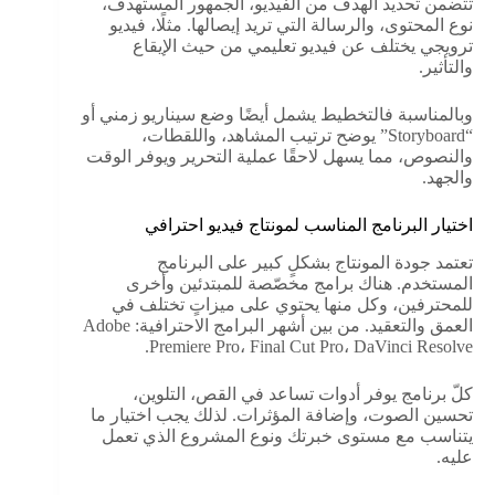
تتضمن تحديد الهدف من الفيديو، الجمهور المستهدف،
نوع المحتوى، والرسالة التي تريد إيصالها. مثلًا، فيديو
ترويجي يختلف عن فيديو تعليمي من حيث الإيقاع
والتأثير.
وبالمناسبة فالتخطيط يشمل أيضًا وضع سيناريو زمني أو
“Storyboard” يوضح ترتيب المشاهد، واللقطات،
والنصوص، مما يسهل لاحقًا عملية التحرير ويوفر الوقت
والجهد.
اختيار البرنامج المناسب لمونتاج فيديو احترافي
تعتمد جودة المونتاج بشكلٍ كبير على البرنامج
المستخدم. هناك برامج مخصّصة للمبتدئين وأخرى
للمحترفين، وكل منها يحتوي على ميزاتٍ تختلف في
العمق والتعقيد. من بين أشهر البرامج الاحترافية: Adobe
Premiere Pro، Final Cut Pro، DaVinci Resolve.
كلّ برنامج يوفر أدوات تساعد في القص، التلوين،
تحسين الصوت، وإضافة المؤثرات. لذلك يجب اختيار ما
يتناسب مع مستوى خبرتك ونوع المشروع الذي تعمل
عليه.