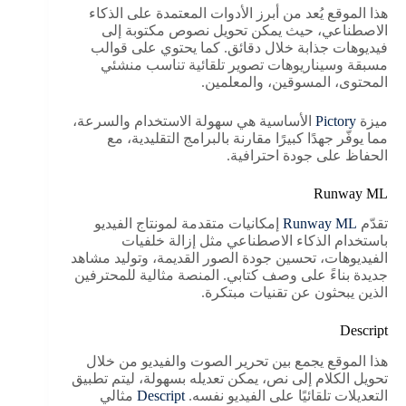
هذا الموقع يُعد من أبرز الأدوات المعتمدة على الذكاء
الاصطناعي، حيث يمكن تحويل نصوص مكتوبة إلى
فيديوهات جذابة خلال دقائق. كما يحتوي على قوالب
مسبقة وسيناريوهات تصوير تلقائية تناسب منشئي
المحتوى، المسوقين، والمعلمين.
ميزة
Pictory
الأساسية هي سهولة الاستخدام والسرعة،
مما يوفّر جهدًا كبيرًا مقارنة بالبرامج التقليدية، مع
الحفاظ على جودة احترافية.
Runway ML
تقدّم
Runway ML
إمكانيات متقدمة لمونتاج الفيديو
باستخدام الذكاء الاصطناعي مثل إزالة خلفيات
الفيديوهات، تحسين جودة الصور القديمة، وتوليد مشاهد
جديدة بناءً على وصف كتابي. المنصة مثالية للمحترفين
الذين يبحثون عن تقنيات مبتكرة.
Descript
هذا الموقع يجمع بين تحرير الصوت والفيديو من خلال
تحويل الكلام إلى نص، يمكن تعديله بسهولة، ليتم تطبيق
التعديلات تلقائيًا على الفيديو نفسه.
Descript
مثالي