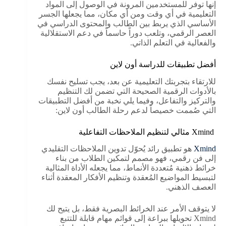
إنها توفر للمستخدمين المرونة في الوصول إلى المواد
التعليمية في أي وقت ومن أي مكان، مما يجعلها الجسر
الأساسي الذي يربط بين الطالب والمحتوى الدراسي في
العصر الرقمي، وتلعب دوراً حاسماً في دعم الاستقلالية
والفعالية في التعلم الذاتي.
أفضل تطبيقات للدراسة أون لاين
للارتقاء بتجربتك التعليمية عن بعد، يجب تسليح نفسك
بالأدوات الرقمية الصحيحة التي تضمن لك التنظيم
والتركيز والتفاعل، وفيما يلي نخبة من أفضل التطبيقات
التي صُممت خصيصاً لدعم رحلة الطالب أون لاين:
Xmind مثالي لتنظيم الملاحظات التفاعلية
Xmind
هو تطبيق رائد يُحوّل تدوين الملاحظات التقليدي
إلى فن رقمي، فهو مصمم لتمكين الطلاب من بناء
خرائط ذهنية مُتعددة الأنماط، مما يجعله الأداة المثالية
لتبسيط المواضيع المُعقدة وتنظيم الأفكار المعقدة أثناء
العصف الذهني.
لا يتوقف الأمر عند الخرائط البصرية فقط، بل يتيح لك
Xmind تحويلها ببراعة إلى قوائم مهام قابلة للتتبع