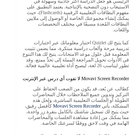
الرئيسي هو جعل الدراسة أكثر جاذبية وسهولة في
الاستيعاب دون التضحية بالإنتاجية. يعتمد التطبيق على
مفهوم البطاقات التعليمية الرقمية (Flashcards)، حيث
يمكنك إنشاء مجموعتك الخاصة أو الوصول إلى ملايين
البطاقات المُعدة مسبقًا في مختلف التخصصات
واللغات.
كما يتيح لك Quizlet اختبار معلوماتك عبر اختبارات
تدريبية مرحة وألعاب دراسية مبتكرة، مما يضمن تثبيت
المعلومة قبل حلول موعد الامتحانات. يتيح لك هذا التنوع
في الأدوات تحويل المراجعة المملة إلى تحدٍّ ممتع، وقد
تطور ليناسب 26 لغة، ليصبح أداة تعليمية عالمية فعالة.
Movavi Screen Recorder لا تفوت أي درس عبر الإنترنت
كطالب عن بُعد، قد يكون من الصعب الحفاظ على
التركيز وتدوين جميع الملاحظات خلال المحاضرات
الطويلة أو الجلسات التعليمية المباشرة، ولحل هذه
المشكلة، يأتي
Movavi Screen Recorder
كأفضل رفيق،
حيث يتيح لك تسجيل شاشتك بالكامل بنقرة زر واحدة،
مما يمكنك من إعادة مشاهدة الجلسات والمحاضرات
الهامة في وقت لاحق ووفقًا لسرعتك الخاصة.