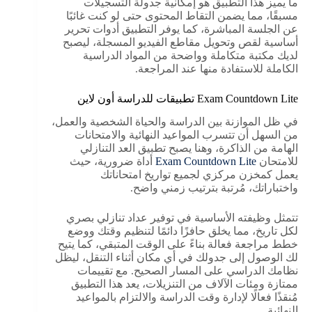
ما يميز هذا التطبيق هو إمكانية جدولة التسجيلات
مسبقًا، مما يضمن التقاط المحتوى حتى لو كنت غائبًا
عن الجلسة المباشرة، كما يوفر التطبيق أدوات تحرير
أساسية لقص وتحويل مقاطع الفيديو المسجلة، ليصبح
لديك مكتبة متكاملة وواضحة من المواد الدراسية
الكاملة للاستفادة منها عند المراجعة.
Exam Countdown Lite تطبيقات للدراسة أون لاين
في ظل الموازنة بين الدراسة والحياة الشخصية والعمل،
من السهل أن تتسرب المواعيد النهائية والامتحانات
الهامة من الذاكرة، وهنا يصبح تطبيق العد التنازلي
للامتحان
Exam Countdown Lite
أداة ضرورية، حيث
يعمل كمخزن مركزي لجميع تواريخ امتحاناتك
واختباراتك، مُرتبة بترتيب زمني واضح.
تتمثل وظيفته الأساسية في توفير عداد تنازلي بصري
لكل تاريخ، مما يخلق حافزًا دائمًا لتنظيم وقتك ووضع
خطط مراجعة فعالة بناءً على الوقت المتبقي، كما يتيح
لك الوصول إلى جدولك في أي مكان أثناء التنقل، ليظل
نظامك الدراسي على المسار الصحيح. مع تقييمات
ممتازة ومئات الآلاف من التنزيلات، يعد هذا التطبيق
مُنقذًا فعالًا لإدارة وقت الدراسة والالتزام بالمواعيد
النهائية.