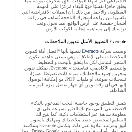
الاجتماعي قبل انتهاء المؤقت، فإن شجرتك تموت، مما
يخلق حافزًا نفسيًا قويًا للبقاء مُركّزًا على المهمة
المطلوبة، والأجمل من ذلك، أن العملات الافتراضية التي
تكسبها من زراعة أشجارك الناجحة تُساهم في زراعة
أشجار حقيقية على أرض الواقع، مما يحول وقت
دراستك إلى مساهمة إيجابية لكوكب الأرض.
Evernote التطبيق الأمثل لتدوين الملاحظات
وصفت شركة
Evernote
نفسها بأنها “أفضل أداة لتدوين
الملاحظات على الإطلاق”، وهي تسعى جاهدة لتكون
المتجر الشامل لكل ما يتعلق بالبحث والتخطيط
والتنظيم الأكاديمي، فباستخدام Evernote، يمكنك تدوين
وتخزين جميع ملاحظاتك، سواء كانت نصوصًا، صورًا،
تسجيلات صوتية، أو ملفات PDF، مع إمكانية الوصول
إليها في أي وقت ومن أي جهاز بفضل ميزة المزامنة
الشاملة.
يتميز التطبيق بوجود خاصية البحث المدعوم بالذكاء
الاصطناعي، التي تتيح لك العثور بسرعة على أي
معلومة سابقة عبر استعلامات ذكية، كما يتيح لك
التنظيم المخصص حفظ ملاحظاتك ومهامك بأسلوب
أنيق ومرتب. علاوة على ذلك، يتكامل Evernote بسلاسة
مع أدوات أساسية أخرى مثل تقويم Google وDrive، مما