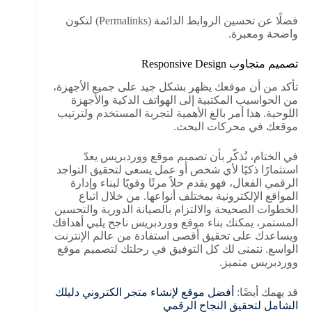
فضلًا عن تحسين الروابط الدائمة (Permalinks) لتكون
واضحة ومعبرة.
تصميم متجاوب Responsive Design
تأكد من أن موقعك يظهر بشكل جيد على جميع الأجهزة،
من الحواسيب المكتبية إلى الهواتف الذكية والأجهزة
اللوحية. هذا أمر بالغ الأهمية لتجربة المستخدم ولترتيب
موقعك في محركات البحث.
في الختام، نُذكّر بأن تصميم موقع ووردبريس يعدّ
استثمارًا ذكيًا لأي شخص أو عمل يسعى لتحقيق التواجد
الرقمي الفعال، فهو يقدم حلاً مرنًا وقويًا لبناء وإدارة
المواقع الإلكترونية بمختلف أنواعها. من خلال اتباع
الخطوات الصحيحة والالتزام بالصيانة الدورية والتحسين
المستمر، يمكنك بناء موقع ووردبريس ناجح يلبي أهدافك
ويساعدك على تحقيق أقصى استفادة من عالم الإنترنت
الواسع. نتمنى لك كل التوفيق في رحلتك لتصميم موقع
ووردبريس متميز.
قد يهمك أيضًا:
أفضل موقع لإنشاء متجر الكتروني دليلك
الشامل لتحقيق النجاح الرقمي