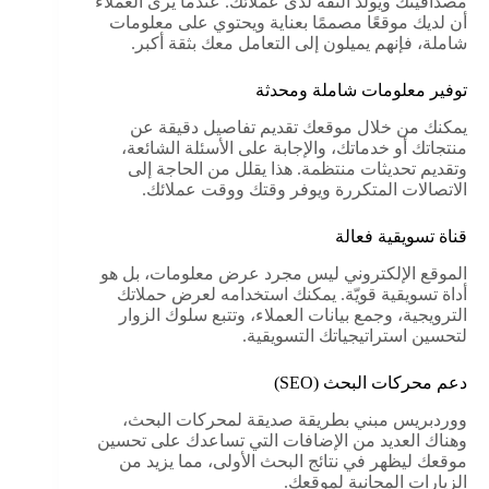
مصداقيتك ويولد الثقة لدى عملائك. عندما يرى العملاء
أن لديك موقعًا مصممًا بعناية ويحتوي على معلومات
شاملة، فإنهم يميلون إلى التعامل معك بثقة أكبر.
توفير معلومات شاملة ومحدثة
يمكنك من خلال موقعك تقديم تفاصيل دقيقة عن
منتجاتك أو خدماتك، والإجابة على الأسئلة الشائعة،
وتقديم تحديثات منتظمة. هذا يقلل من الحاجة إلى
الاتصالات المتكررة ويوفر وقتك ووقت عملائك.
قناة تسويقية فعالة
الموقع الإلكتروني ليس مجرد عرض معلومات، بل هو
أداة تسويقية قويّة. يمكنك استخدامه لعرض حملاتك
الترويجية، وجمع بيانات العملاء، وتتبع سلوك الزوار
لتحسين استراتيجياتك التسويقية.
دعم محركات البحث (SEO)
ووردبريس مبني بطريقة صديقة لمحركات البحث،
وهناك العديد من الإضافات التي تساعدك على تحسين
موقعك ليظهر في نتائج البحث الأولى، مما يزيد من
الزيارات المجانية لموقعك.