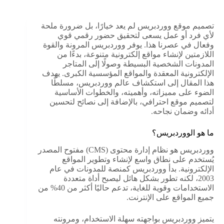
تصميم موقع ووردبريس لم يعد خيارًا، بل ضرورة ملحة
لأي فرد أو عمل يسعى لتحقيق حضور رقمي قوي
وفعال في عصرنا هذا. يوفر ووردبريس المرونة والقوة
اللازمتين لإنشاء مواقع إلكترونية متنوعة، بدءًا من
المدونات الشخصية البسيطة وصولًا إلى المتاجر
الإلكترونية المعقدة والمواقع المؤسسية الكبرى. يهدف
هذا المقال إلى استكشاف عالم ووردبريس، مسلطًا
الضوء على مميزاته، وأهميته، والخطوات الأساسية
لتصميم موقع احترافي، بالإضافة إلى نصائح لتحسين
أدائه وضمان نجاحه.
ما هو الووردبريس؟
ووردبريس هو نظام إدارة محتوى (CMS) مفتوح المصدر
يُستخدم على نطاق واسع لإنشاء وتطوير المواقع
الإلكترونية. بدأ ووردبريس كمنصة للمدونات في عام
2003، لكنه تطور بشكل هائل ليصبح أداة متعددة
الاستخدامات وقوية للغاية، تدعم حاليًا أكثر من 40% من
جميع المواقع على الإنترنت.
يتميز ووردبريس بواجهته سهلة الاستخدام، ومرونته