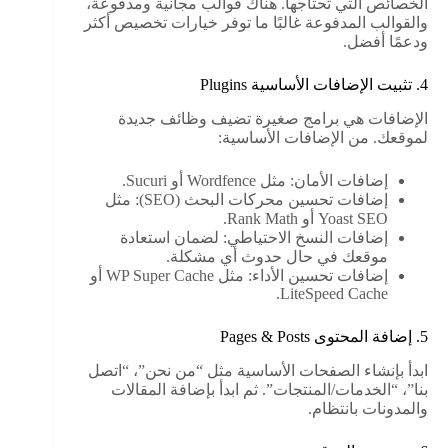
الخصائص التي تحتاجها. هناك قوالب مجانية ومدفوعة،
والقوالب المدفوعة غالبًا ما توفر خيارات تخصيص أكثر
ودعمًا أفضل.
4. تثبيت الإضافات الأساسية Plugins
الإضافات هي برامج صغيرة تضيف وظائف جديدة
لموقعك. من الإضافات الأساسية:
إضافات الأمان: مثل Wordfence أو Sucuri.
إضافات تحسين محركات البحث (SEO): مثل
Yoast SEO أو Rank Math.
إضافات النسخ الاحتياطي: لضمان استعادة
موقعك في حال حدوث أي مشكلة.
إضافات تحسين الأداء: مثل WP Super Cache أو
LiteSpeed Cache.
5. إضافة المحتوى Pages & Posts
ابدأ بإنشاء الصفحات الأساسية مثل “من نحن”، “اتصل
بنا”، “الخدمات/المنتجات”. ثم ابدأ بإضافة المقالات
والمدونات بانتظام.