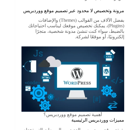
مرونة وتخصيص لا محدود عبر تصميم موقع ووردبريس
بفضل الآلاف من القوالب (Themes) والإضافات
(Plugins)، يمكنك تخصيص موقعك ليناسب احتياجاتك
بالضبط، سواء كنت تنشئ مدونة شخصية، متجرًا
إلكترونيًا، أو موقعًا لشركة.
أهمية تصميم موقع ووردبريس؟
مميزات ووردبريس الرئيسية
يتمتع موقع ووردبريس بالعديد من المميزات التي تجعله