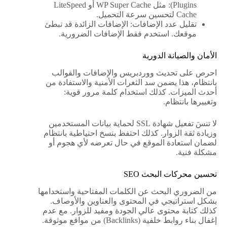
Plugins): مثل WP Super Cache أو LiteSpeed
Cache لتحسين سرعة التحميل.
تقليل عدد الإضافات: الإضافات الزائدة قد تبطئ
موقعك. استخدم فقط الإضافات الضرورية.
الأمان والصيانة الدورية
احرص على تحديث ووردبريس والإضافات والقوالب
بانتظام، هذا يضمن سد الثغرات الأمنية والاستفادة من
أحدث الميزات. كذلك استخدام كلمة مرور قوية:
وتغييرها بانتظام.
لا تنسَ تفعيل شهادة SSL لحماية بيانات المستخدمين
وزيادة ثقة الزوار. كذلك احتفظ بنسخ احتياطية بانتظام
لضمان استعادة الموقع في حال تعرضه لأي هجوم أو
مشكلة فنية.
تحسين محركات البحث SEO
من الضروري البحث عن الكلمات المفتاحية واستخدامها
بشكل استراتيجي في المحتوى والعناوين والأوصاف.
كذلك كتابة محتوى عالي الجودة ومفيد للزوار. مع عدم
إغفال بناء روابط خلفية (Backlinks) من مواقع موثوقة.