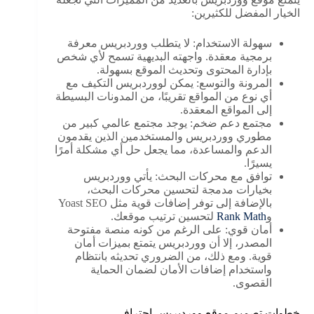
الخيار المفضل للكثيرين:
سهولة الاستخدام: لا يتطلب ووردبريس معرفة
برمجية معقدة. واجهته البديهية تسمح لأي شخص
بإدارة المحتوى وتحديث الموقع بسهولة.
المرونة والتوسع: يمكن لووردبريس التكيف مع
أي نوع من المواقع تقريبًا، من المدونات البسيطة
إلى المواقع المعقدة.
مجتمع دعم ضخم: يوجد مجتمع عالمي كبير من
مطوري ووردبريس والمستخدمين الذين يقدمون
الدعم والمساعدة، مما يجعل حل أي مشكلة أمرًا
يسيرًا.
توافق مع محركات البحث: يأتي ووردبريس
بخيارات مدمجة لتحسين محركات البحث،
بالإضافة إلى توفر إضافات قوية مثل Yoast SEO
و
Rank Math
لتحسين ترتيب موقعك.
أمان قوي: على الرغم من كونه منصة مفتوحة
المصدر، إلا أن ووردبريس يتمتع بميزات أمان
قوية. ومع ذلك، من الضروري تحديثه بانتظام
واستخدام إضافات الأمان لضمان الحماية
القصوى.
خطوات تصميم موقع ووردبريس احترافي