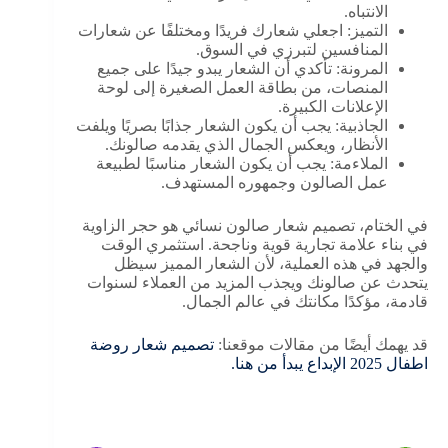
الانتباه.
التميز: اجعلي شعارك فريدًا ومختلفًا عن شعارات
المنافسين لتبرزي في السوق.
المرونة: تأكدي أن الشعار يبدو جيدًا على جميع
المنصات، من بطاقة العمل الصغيرة إلى لوحة
الإعلانات الكبيرة.
الجاذبية: يجب أن يكون الشعار جذابًا بصريًا ويلفت
الأنظار، ويعكس الجمال الذي يقدمه صالونك.
الملاءمة: يجب أن يكون الشعار مناسبًا لطبيعة
عمل الصالون وجمهوره المستهدف.
في الختام، تصميم شعار صالون نسائي هو حجر الزاوية
في بناء علامة تجارية قوية وناجحة. استثمري الوقت
والجهد في هذه العملية، لأن الشعار المميز سيظل
يتحدث عن صالونك ويجذب المزيد من العملاء لسنوات
قادمة، مؤكدًا مكانتك في عالم الجمال.
قد يهمك أيضًا من مقالات موقعنا:
تصميم شعار روضة
اطفال 2025 الإبداع يبدأ من هنا.