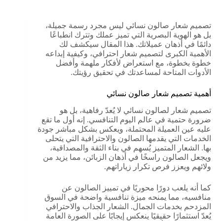
تصميم شعار صالون نسائي ليس مجرد رسمة جميلة،
بل هو الهوية البصرية التي تميز عملك وتترك انطباعًا
دائمًا في أذهان عميلاتك. هذا المقال سيكشف لك
الأهمية الكبرى لتصميم شعار احترافي، وكيفية إبداعه
خطوة بخطوة، مع استعراض لأفكار ملهمة وأفضل
الأدوات المتاحة لمساعدتك في تحقيق رؤيتك.
أهمية تصميم شعار صالون نسائي
تصميم شعار لصالون نسائي لا يُعدّ رفاهية، بل هو
ضرورة حتمية في عالم اليوم التنافسي. إنه أول ما تقع
عليه عين العميلة المحتملة، ويعكس بشكل مباشر جودة
الخدمات التي يقدمها الصالون والاحترافية التي يتحلى
بها. الشعار المتميز يُسهم في بناء الثقة والمصداقية،
ويجعل الصالون راسخًا في أذهان الزبائن، مما يزيد من
ولائهم ويعزز فرص تكرار زياراتهم.
كما أنه يلعب دورًا محوريًا في تمييز الصالون عن
منافسيه، مما يمنحه ميزة تنافسية واضحة في السوق
المزدحم بخدمات الجمال. الشعار الجذاب والاحترافي
يُعدّ استثمارًا حقيقيًا ينعكس إيجابًا على الصورة العامة