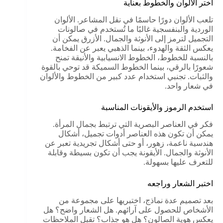
اختر الألوان والخطوط بعناية
تلعب الألوان دورًا حاسمًا في نقل المشاعر. الألوان
الوردية والبنفسجية غالبًا ما تُستخدم في صالونات
التجميل لترمز إلى الأنوثة والجمال. الأزرق يمكن أن
يعكس الثقة والهدوء، بينما الذهبي يعبر عن الفخامة.
بالنسبة للخطوط، الخطوط الانسيابية والأنيقة تمنح
شعورًا بالرقي، بينما الخطوط السميكة قد توحي بالقوة
والثبات. تجنبي استخدام عدد كبير من الخطوط والألوان
في شعار واحد.
استخدم الرموز والأيقونات المناسبة
فكر في العناصر البصرية التي ترتبط بجمال المرأة.
يمكن أن تكون هذه العناصر أدوات تجميل، أشكال
هندسية ناعمة، زهور، أو حتى أشكال تجريدية تعبر عن
الأنوثة والجمال. الأيقونة يجب أن تكون بسيطة وقابلة
للتعرف عليها بسهولة.
اختبر الشعار وراجعه
بعد تصميم عدة نماذج، اختبريها على مجموعة من
الأشخاص للحصول على آرائهم. هل الشعار واضح؟ هل
يعكس هوية الصالون؟ هل هو جذاب؟ تقبل الملاحظات