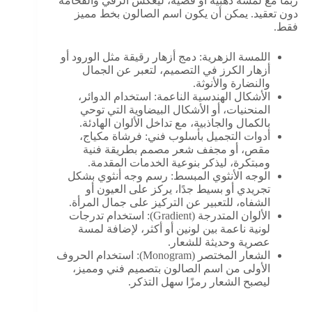
ربما مع لمسة ذهبية أو فضية، ليعكس الرقي والفخامة
دون تعقيد. يمكن أن يكون اسم الصالون بخط مميز
فقط.
اللمسة الزهرية: دمج أزهار رقيقة مثل الورود أو
أزهار الكرز في التصميم، لتعبر عن الجمال
والنضارة والأنوثة.
الأشكال الهندسية الناعمة: استخدام الدوائر،
المنحنيات، أو الأشكال البيضاوية التي توحي
بالكمال والجاذبية، مع تداخل الألوان الهادئة.
أدوات التجميل بأسلوب فني: فرشاة مكياج،
مقص، أو مجفف شعر مصمم بطريقة فنية
ومبتكرة، ليذكر بنوعية الخدمات المقدمة.
الوجه الأنثوي المبسط: رسم وجه أنثوي بشكل
تجريدي أو بسيط جدًا، يركز على العيون أو
الشفاه، للتعبير عن التركيز على جمال المرأة.
الألوان المتدرجة (Gradient): استخدام تدرجات
لونية ناعمة بين لونين أو أكثر، لإضافة لمسة
عصرية وحديثة للشعار.
الشعار المختصر (Monogram): استخدام الحروف
الأولى من اسم الصالون بتصميم فني ومميز،
ليصبح الشعار رمزًا سهل التذكر.