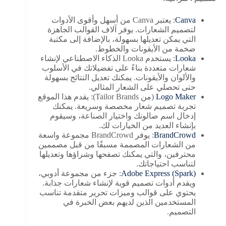
Canva
: يعتبر Canva من أسهل وأقوى الأدوات
لتصميم الشعارات. يوفر آلاف القوالب الجاهزة
التي يمكن تعديلها بسهولة، بالإضافة إلى مكتبة
ضخمة من الأيقونات والخطوط.
Looka
: يستخدم Looka الذكاء الاصطناعي لإنشاء
شعارات متعددة بناءً على تفضيلاتك في الأسلوب
والألوان والأيقونات. يمكنك تعديل النتائج بسهولة
حتى تحصلي على الشعار المثالي.
Logo Maker
(من Tailor Brands): يقدم هذا الموقع
تجربة تصميم شعار مخصصة وسريعة. يمكنك
إدخال اسم صالونك واختيار الصناعة، وسيقوم
بإنشاء العديد من الخيارات لك.
BrandCrowd
: يوفر BrandCrowd مجموعة واسعة
من الشعارات المصممة مسبقًا من قبل مصممين
محترفين، والتي يمكنك تصفحها وشراؤها وتعديلها
لتناسب احتياجاتك.
Adobe Express (Spark)
: جزء من مجموعة أدوبي،
ويقدم أدوات تصميم قوية لإنشاء شعارات جذابة.
يحتوي على قوالب وميزات تحرير متقدمة تناسب
المستخدمين الذين لديهم بعض الخبرة في
التصميم.