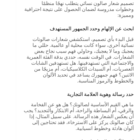
تصميم شعار صالون نسائي يتطلب نهجًا منظمًا
وخطوات مدروسة لضمان الحصول على نتيجة احترافية
ومميزة:
ابحث عن الإلهام وحدد الجمهور المستهدف
قبل البدء بأي تصميم، استكشفي شعارات صالونات
نسائية أخرى، سواء كانت محلية أو عالمية. حللي ما
يعجبك وما لا يعجبك، وحاولي فهم سبب نجاح بعض
الشعارات. في الوقت نفسه، حددي بدقة الفئة العمرية
والاجتماعية التي تستهدفينها. هل تستهدفين الشابات
العصريات، أم السيدات الكلاسيكيات، أم مزيجًا من
الاثنين؟ فهم جمهورك يساعد في تحديد الألوان
والخطوط والرموز المناسبة.
حدد رسالة وهوية العلامة التجارية
ما هي القيم الأساسية لصالونك؟ هل هو عن الفخامة
والرقي، أم البساطة والراحة، أم الابتكار والتجديد؟ يجب
أن يعكس الشعار هذه الرسالة. على سبيل المثال، إذا
كان صالونك يركز على الاسترخاء، فقد تحتاجين إلى
ألوان هادئة وخطوط انسيابية.