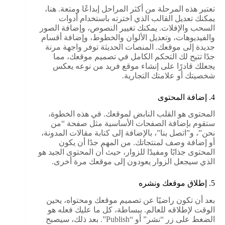
تعتبر هذه المرحلة من أكثر المراحل إبداعًا ومتعة. هنا،
يمكنك تعديل القالب الذي اخترته باستخدام أدوات
السحب والإفلات. يمكنك تغيير النصوص، وإضافة الصور
والفيديوهات، وتعديل الألوان والخطوط، وإضافة أقسام
جديدة إلى موقعك. المنصات الحديثة توفر واجهة مرنة
جدًا تتيح لك التحكم الكامل في تصميم موقعك، مما
يجعلك قادرًا على إنشاء موقع فريد من نوعه يعكس
شخصيتك أو علامتك التجارية.
4. إضافة المحتوى
المحتوى هو القلب النابض لموقعك. في هذه الخطوة،
ستقوم بإضافة الصفحات الأساسية مثل صفحة “من
نحن”، و”اتصل بنا”، بالإضافة إلى كتابة مقالات المدونة،
أو إضافة وصف لمنتجاتك. من المهم جدًا أن يكون
المحتوى جذابًا ومفيدًا للزوار، حيث أن المحتوى الجيد هو
الذي سيجعل الزوار يعودون إلى موقعك مرة أخرى.
5. إطلاق موقعك ونشره
بعد أن تكون راضيًا عن تصميم موقعك ومحتواه، يحين
الوقت لإطلاقه للعالم. ببساطة، كل ما عليك فعله هو
الضغط على زر “نشر” أو “Publish”. بعد ذلك، سيصبح