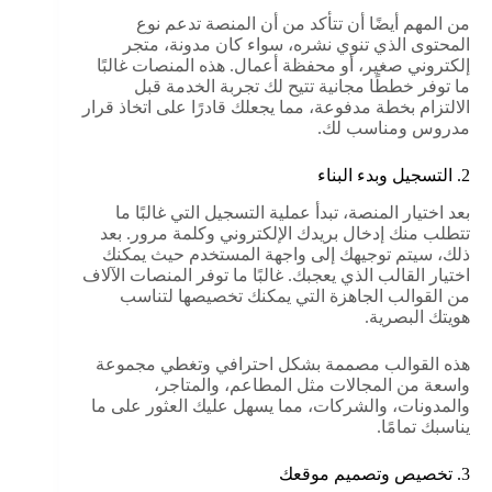
من المهم أيضًا أن تتأكد من أن المنصة تدعم نوع
المحتوى الذي تنوي نشره، سواء كان مدونة، متجر
إلكتروني صغير، أو محفظة أعمال. هذه المنصات غالبًا
ما توفر خططًا مجانية تتيح لك تجربة الخدمة قبل
الالتزام بخطة مدفوعة، مما يجعلك قادرًا على اتخاذ قرار
مدروس ومناسب لك.
2. التسجيل وبدء البناء
بعد اختيار المنصة، تبدأ عملية التسجيل التي غالبًا ما
تتطلب منك إدخال بريدك الإلكتروني وكلمة مرور. بعد
ذلك، سيتم توجيهك إلى واجهة المستخدم حيث يمكنك
اختيار القالب الذي يعجبك. غالبًا ما توفر المنصات الآلاف
من القوالب الجاهزة التي يمكنك تخصيصها لتناسب
هويتك البصرية.
هذه القوالب مصممة بشكل احترافي وتغطي مجموعة
واسعة من المجالات مثل المطاعم، والمتاجر،
والمدونات، والشركات، مما يسهل عليك العثور على ما
يناسبك تمامًا.
3. تخصيص وتصميم موقعك