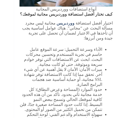
أنواع استضافات ووردبريس المجانية
كيف تختار أفضل استضافة ووردبريس مجانية لموقعك؟
اختيار أفضل استضافة
ووردبريس
مجانية ليس مجرد
مسألة البحث عن “مجاني”. هناك عوامل أساسية يجب
أن تأخذها في الاعتبار لضمان أن تحصل على تجربة
جيدة ومن أبرزها:
الأداء وسرعة التحميل: سرعة الموقع عامل
حاسم في تجربة المستخدم وتحسين محركات
البحث. ابحث عن الاستضافات التي توفر خوادم
سريعة وموثوقة، حتى لو كانت مجانية.
ميزات الأمان: الأمان لا يقل أهمية عن أي شيء
آخر. تحقق مما إذا كانت الاستضافة توفر شهادة
SSL مجانية، أو حماية أساسية ضد هجمات
البرامج الضارة.
حدود الموارد (المساحة وعرض النطاق): كل
خدمة مجانية تأتي بحدود. تأكد من أن هذه الحدود
كافية لموقعك الحالي وتسمح ببعض النمو
البسيط. إذا كانت حدود المساحة صغيرة جدًا، فلن
تتمكن من تحميل الكثير من الصور أو المحتوى.
سهولة الاستخدام والدعم الفني: لوحة التحكم