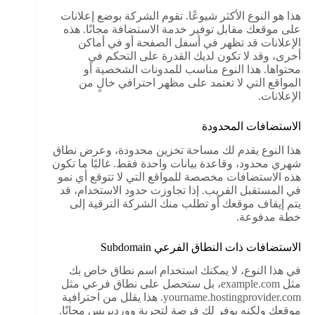
هذا هو النوع الأكثر شيوعًا. تقوم الشركة بوضع إعلانات
على موقعك مقابل توفير خدمة الاستضافة مجانًا. هذه
الإعلانات قد تظهر في أسفل الصفحة أو في أماكن
أخرى، وقد لا تكون لديك القدرة على التحكم في
محتواها. هذا النوع مناسب للمدونات الشخصية أو
المواقع التي لا تعتمد على مظهر احترافي خالٍ من
الإعلانات.
الاستضافات المحدودة
هذا النوع يقدم لك مساحة تخزين محدودة، وعرض نطاق
شهري محدود، وقاعدة بيانات واحدة فقط. غالبًا ما تكون
هذه الاستضافات مخصصة للمواقع التي لا تتوقع أي نمو
في المستقبل القريب. إذا تجاوزت حدود الاستخدام، قد
يتم إيقاف موقعك أو تطلب منك الشركة الترقية إلى
خطة مدفوعة.
الاستضافات ذات النطاق الفرعي Subdomain
في هذا النوع، لا يمكنك استخدام اسم نطاق خاص بك
مثل example.com، بل ستحصل على نطاق فرعي مثل
yourname.hostingprovider.com. هذا يقلل من احترافية
موقعك ولكنه يوفر لك فرصة لتجربة ووردبريس مجانًا.